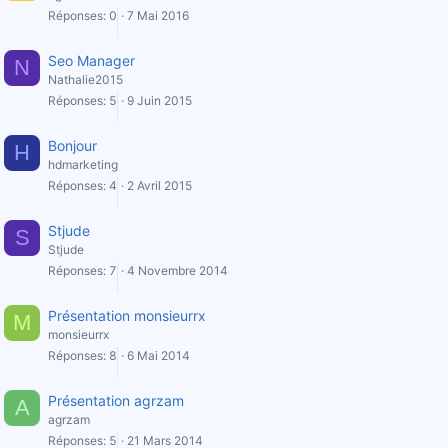
Réponses
0
7 Mai 2016
Seo Manager
N
Nathalie2015
i
Réponses
5
9 Juin 2015
l
l
Bonjour
H
hdmarketing
Réponses
4
2 Avril 2015
Stjude
S
Stjude
Réponses
7
4 Novembre 2014
Présentation monsieurrx
M
monsieurrx
Réponses
8
6 Mai 2014
Présentation agrzam
A
agrzam
Réponses
5
21 Mars 2014