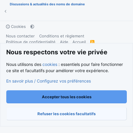
Discussions & actualités des noms de domaine
Cookies
Nous contacter
Conditions et règlement
Politique de confidentialité
Aide
Accueil
R
S
S
Nous respectons votre vie privée
®
Community platform by XenForo
© 2010-2026 XenForo Ltd.
Traduction française par
XenForo FR
|
Media embeds via s9e/MediaSites
Nous utilisons des
cookies
: essentiels pour faire fonctionner
ce site et facultatifs pour améliorer votre expérience.
En savoir plus / Configurez vos préférences
Accepter tous les cookies
Refuser les cookies facultatifs