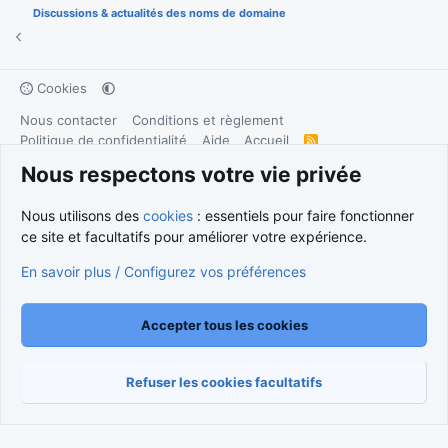
Discussions & actualités des noms de domaine
Cookies
Nous contacter
Conditions et règlement
Politique de confidentialité
Aide
Accueil
R
S
S
Nous respectons votre vie privée
®
Community platform by XenForo
© 2010-2026 XenForo Ltd.
Traduction française par
XenForo FR
|
Media embeds via s9e/MediaSites
Nous utilisons des
cookies
: essentiels pour faire fonctionner
ce site et facultatifs pour améliorer votre expérience.
En savoir plus / Configurez vos préférences
Accepter tous les cookies
Refuser les cookies facultatifs