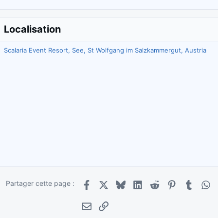
Localisation
Scalaria Event Resort, See, St Wolfgang im Salzkammergut, Austria
Partager cette page :
Facebook
X
Bluesky
LinkedIn
Reddit
Pinterest
Tumblr
Wha
E-mail
Lien