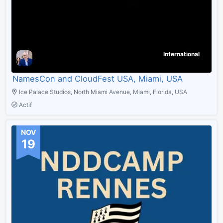
International
NamesCon and CloudFest USA, Miami, USA
Ice Palace Studios, North Miami Avenue, Miami, Florida, USA
Actif
NOV
19