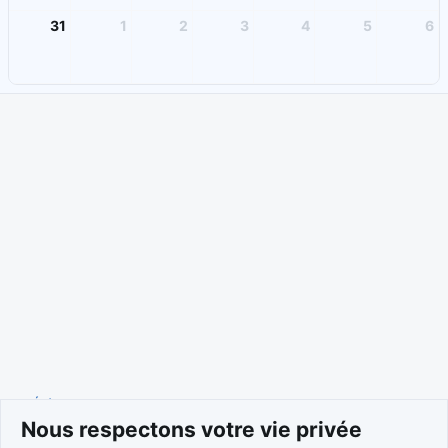
31
1
2
3
4
5
6
Événements
Nous respectons votre vie privée