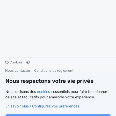
Cookies
Nous contacter
Conditions et règlement
Politique de confidentialité
Aide
Accueil
R
S
Nous respectons votre vie privée
S
®
Community platform by XenForo
© 2010-2026 XenForo Ltd.
Traduction française par
XenForo FR
|
Media embeds via s9e/MediaSites
Nous utilisons des
cookies
: essentiels pour faire fonctionner
ce site et facultatifs pour améliorer votre expérience.
En savoir plus / Configurez vos préférences