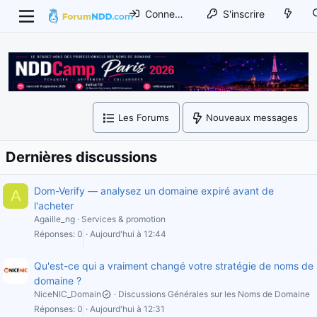
Connexion
S'inscrire
Les Forums
Nouveaux messages
Dernières discussions
Dom-Verify — analysez un domaine expiré avant de
A
l'acheter
Agaille_ng
Services & promotion
Réponses
0
Aujourd'hui à 12:44
Qu'est-ce qui a vraiment changé votre stratégie de noms de
domaine ?
NiceNIC_Domain
Discussions Générales sur les Noms de Domaine
Réponses
0
Aujourd'hui à 12:31