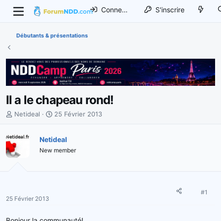
Connexion
S'inscrire
Débutants & présentations
Il a le chapeau rond!
I
D
Netideal
25 Février 2013
n
a
i
t
Netideal
t
e
New member
i
d
a
e
t
d
e
é
u
b
#1
25 Février 2013
r
u
d
t
Bonjour la communauté!