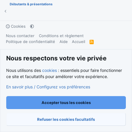
Débutants & présentations
Cookies
Nous contacter
Conditions et règlement
Politique de confidentialité
Aide
Accueil
R
S
S
®
Community platform by XenForo
© 2010-2026 XenForo Ltd.
Nous respectons votre vie privée
Traduction française par
XenForo FR
|
Media embeds via s9e/MediaSites
Nous utilisons des
cookies
: essentiels pour faire fonctionner
ce site et facultatifs pour améliorer votre expérience.
En savoir plus / Configurez vos préférences
Accepter tous les cookies
Refuser les cookies facultatifs