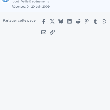
robot
Veille & événements
Réponses
0
20 Juin 2009
Partager cette page :
Facebook
X
Bluesky
LinkedIn
Reddit
Pinterest
Tumblr
Wha
E-mail
Lien