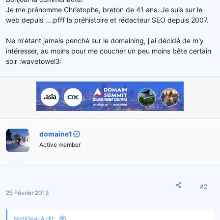
e
Je me prénomme Christophe, breton de 41 ans. Je suis sur le
l
web depuis ....pfff la préhistoire et rédacteur SEO depuis 2007.
a
d
Ne m'étant jamais penché sur le domaining, j'ai décidé de m'y
i
s
intéresser, au moins pour me coucher un peu moins bête certain
c
soir :wavetowel3:
u
s
s
i
o
n
domaine1
Active member
#2
25 Février 2013
Netideal à dit: