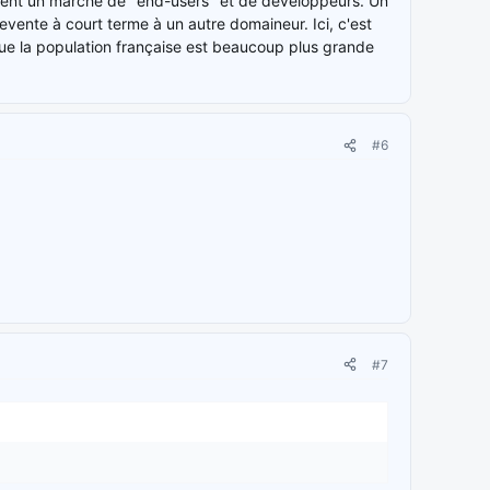
lement un marché de "end-users" et de développeurs. Un
revente à court terme à un autre domaineur. Ici, c'est
que la population française est beaucoup plus grande
#6
#7