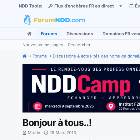
NDD Tools:
Flux d’enchères FR en direct
É
Forums
Discussions
Domaines FR ven
Nouveaux messages
Rechercher
Forums
Discussions
Bonjour à tous..!
I
D
Martin
29 Mars 2013
n
a