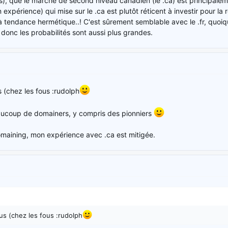
rois), que le marché de second niveau canadien (le .ca) est principa
xpérience) qui mise sur le .ca est plutôt réticent à investir pour la 
à tendance hermétique..! C'est sûrement semblable avec le .fr, quoi
donc les probabilités sont aussi plus grandes.
 (chez les fous :rudolph
ucoup de domainers, y compris des pionniers
omaining, mon expérience avec .ca est mitigée.
s (chez les fous :rudolph