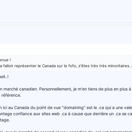
enue !
 falloir représenter le Canada sur le fofo, z'êtes très très minoritaires..
il..!
 un marché canadien. Personnellement, je m'en tiens de plus en plus à 
 référence.
n ici au Canada du point de vue "domaining" est le .ca qui a une val
ntage confiance aux sites web .ca à cause que derrière un .ca se c
ntage.