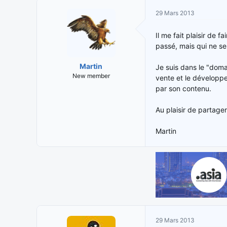
i
t
29 Mars 2013
t
e
i
d
Il me fait plaisir de
a
e
passé, mais qui ne se
t
d
e
é
Martin
Je suis dans le "doma
u
b
New member
vente et le développe
r
u
par son contenu.
d
t
e
l
Au plaisir de partage
a
d
Martin
i
s
c
u
s
s
i
o
n
29 Mars 2013