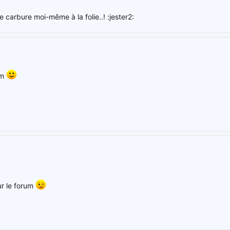
 carbure moi-même à la folie..! :jester2:
um
ur le forum