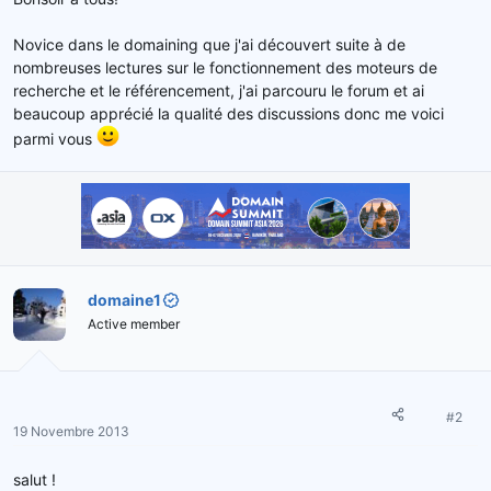
e
l
Novice dans le domaining que j'ai découvert suite à de
a
nombreuses lectures sur le fonctionnement des moteurs de
d
recherche et le référencement, j'ai parcouru le forum et ai
i
s
beaucoup apprécié la qualité des discussions donc me voici
c
parmi vous
u
s
s
i
o
n
domaine1
Active member
#2
19 Novembre 2013
salut !