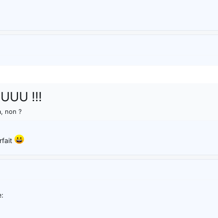
UU !!!
, non ?
rfait
e: