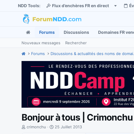
NDD Tools:
Flux d’enchères FR en direct
É
Forums
Discussions
Domaines FR ven
Nouveaux messages
Rechercher
Forums
Discussions
Bonjour à tous | Crimonchu
I
D
crimonchu
25 Juillet 2013
n
a