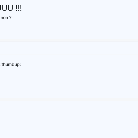
U !!!
 non ?
) :thumbup: