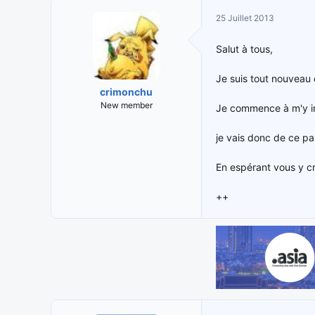
i
t
25 Juillet 2013
t
e
i
d
Salut à tous,
a
e
t
d
Je suis tout nouveau
e
é
crimonchu
u
b
New member
Je commence à m'y int
r
u
d
t
e
je vais donc de ce pas
l
a
En espérant vous y cr
d
i
++
s
c
u
s
s
i
o
n