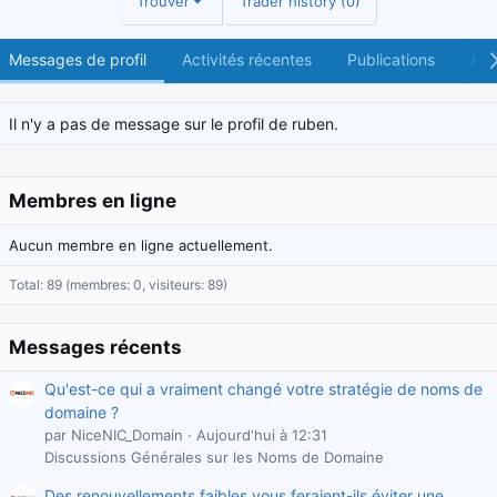
Trouver
Trader history (0)
Messages de profil
Activités récentes
Publications
À p
Il n'y a pas de message sur le profil de ruben.
Membres en ligne
Aucun membre en ligne actuellement.
Total: 89 (membres: 0, visiteurs: 89)
Messages récents
Qu'est-ce qui a vraiment changé votre stratégie de noms de
domaine ?
par NiceNIC_Domain
Aujourd'hui à 12:31
Discussions Générales sur les Noms de Domaine
Des renouvellements faibles vous feraient-ils éviter une