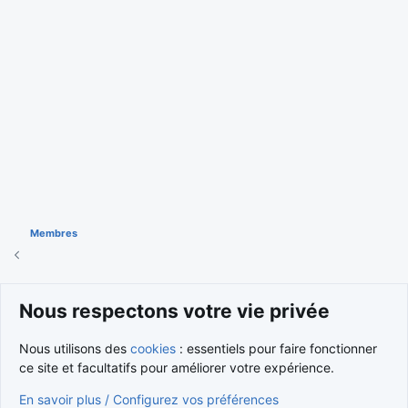
Membres
Cookies
Nous respectons votre vie privée
Nous contacter
Conditions et règlement
Nous utilisons des
cookies
: essentiels pour faire fonctionner
Politique de confidentialité
Aide
Accueil
R
S
ce site et facultatifs pour améliorer votre expérience.
S
®
Community platform by XenForo
© 2010-2026 XenForo Ltd.
En savoir plus / Configurez vos préférences
Traduction française par
XenForo FR
|
Media embeds via s9e/MediaSites