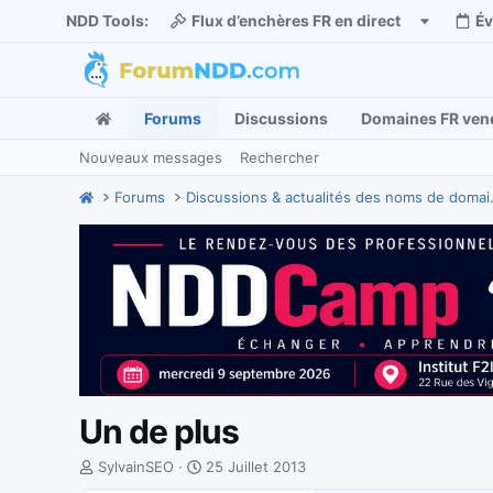
NDD Tools:
Flux d’enchères FR en direct
É
Forums
Discussions
Domaines FR ven
Nouveaux messages
Rechercher
Forums
Discussions
Un de plus
I
D
SylvainSEO
25 Juillet 2013
n
a