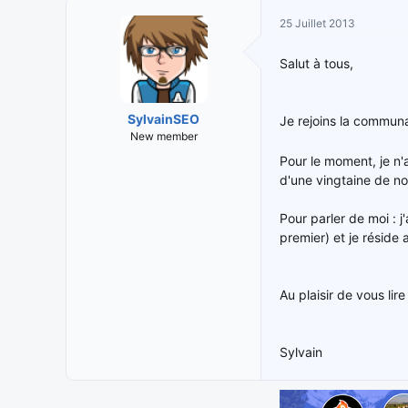
i
t
25 Juillet 2013
t
e
i
d
Salut à tous,
a
e
t
d
e
é
SylvainSEO
Je rejoins la commun
u
b
New member
r
u
d
t
Pour le moment, je n
e
d'une vingtaine de n
l
a
Pour parler de moi : 
d
premier) et je réside
i
s
c
Au plaisir de vous lire
u
s
s
Sylvain
i
o
n