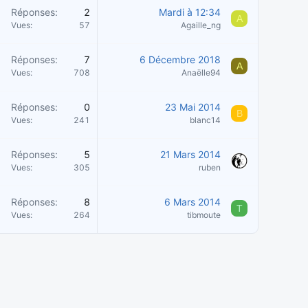
Réponses
2
Mardi à 12:34
A
Vues
57
Agaille_ng
Réponses
7
6 Décembre 2018
A
Vues
708
Anaëlle94
Réponses
0
23 Mai 2014
B
Vues
241
blanc14
Réponses
5
21 Mars 2014
Vues
305
ruben
Réponses
8
6 Mars 2014
T
Vues
264
tibmoute