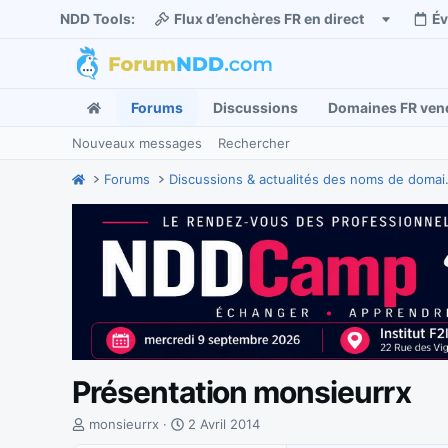
NDD Tools:
Flux d’enchères FR en direct
É
Forums
Discussions
Domaines FR ven
Nouveaux messages
Rechercher
Forums
Discussions
Présentation monsieurrx
I
D
monsieurrx
2 Avril 2014
n
a