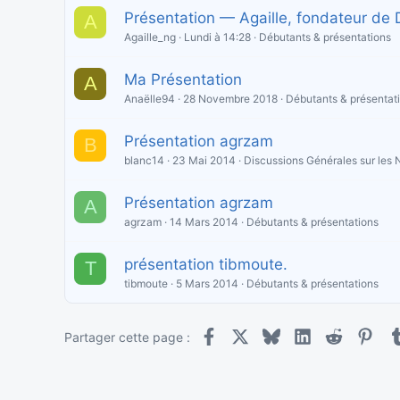
Présentation — Agaille, fondateur de
A
Agaille_ng
Lundi à 14:28
Débutants & présentations
Ma Présentation
A
Anaëlle94
28 Novembre 2018
Débutants & présentat
Présentation agrzam
B
blanc14
23 Mai 2014
Discussions Générales sur les
Présentation agrzam
A
agrzam
14 Mars 2014
Débutants & présentations
présentation tibmoute.
T
tibmoute
5 Mars 2014
Débutants & présentations
Facebook
X
Bluesky
LinkedIn
Reddit
Pint
Partager cette page :