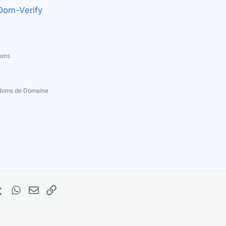
 Dom-Verify
ions
 Noms de Domaine
erest
Tumblr
WhatsApp
E-mail
Lien