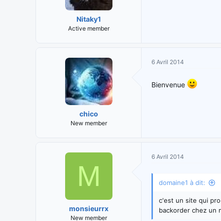
Nitaky1
Active member
6 Avril 2014
Bienvenue
chico
New member
6 Avril 2014
M
domaine1 à dit:
c'est un site qui p
monsieurrx
backorder chez un 
New member