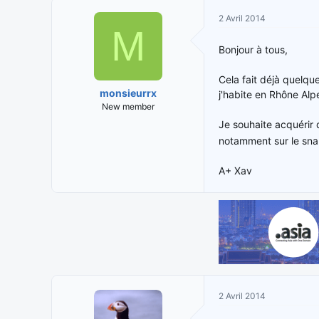
i
t
2 Avril 2014
t
e
M
i
d
Bonjour à tous,
a
e
t
d
Cela fait déjà quelqu
e
é
monsieurrx
j'habite en Rhône Alp
u
b
New member
r
u
Je souhaite acquérir 
d
t
e
notamment sur le sn
l
a
A+ Xav
d
i
s
c
u
s
s
i
o
2 Avril 2014
n