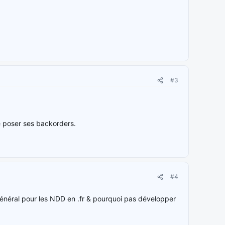
#3
e poser ses backorders.
#4
général pour les NDD en .fr & pourquoi pas développer