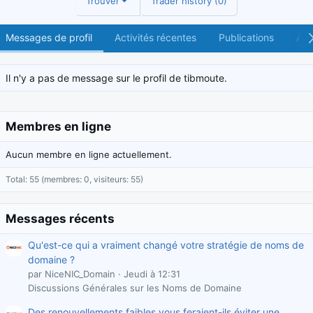
Trouver
Trader history (0)
Messages de profil
Activités récentes
Publications
À p
Il n'y a pas de message sur le profil de tibmoute.
Membres en ligne
Aucun membre en ligne actuellement.
Total: 55 (membres: 0, visiteurs: 55)
Messages récents
Qu'est-ce qui a vraiment changé votre stratégie de noms de
domaine ?
par NiceNIC_Domain
Jeudi à 12:31
Discussions Générales sur les Noms de Domaine
Des renouvellements faibles vous feraient-ils éviter une