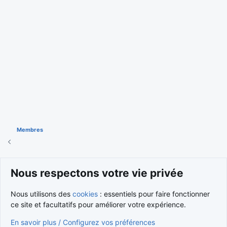
Membres
Cookies
Nous respectons votre vie privée
Nous contacter
Conditions et règlement
Nous utilisons des
cookies
: essentiels pour faire fonctionner
Politique de confidentialité
Aide
Accueil
R
S
ce site et facultatifs pour améliorer votre expérience.
S
®
Community platform by XenForo
© 2010-2026 XenForo Ltd.
En savoir plus / Configurez vos préférences
Traduction française par
XenForo FR
|
Media embeds via s9e/MediaSites