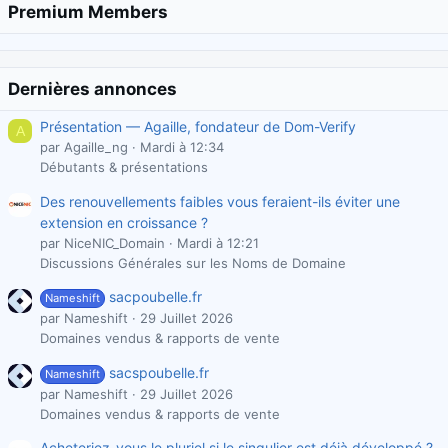
Premium Members
Dernières annonces
Présentation — Agaille, fondateur de Dom-Verify
A
par Agaille_ng
Mardi à 12:34
Débutants & présentations
Des renouvellements faibles vous feraient-ils éviter une
extension en croissance ?
par NiceNIC_Domain
Mardi à 12:21
Discussions Générales sur les Noms de Domaine
sacpoubelle.fr
Nameshift
par Nameshift
29 Juillet 2026
Domaines vendus & rapports de vente
sacspoubelle.fr
Nameshift
par Nameshift
29 Juillet 2026
Domaines vendus & rapports de vente
Acheteriez-vous le pluriel si le singulier est déjà développé ?