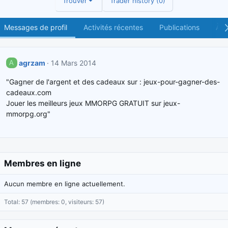
Trouver
Trader history (0)
Messages de profil
Activités récentes
Publications
À p
agrzam
14 Mars 2014
A
"Gagner de l'argent et des cadeaux sur : jeux-pour-gagner-des-
cadeaux.com
Jouer les meilleurs jeux MMORPG GRATUIT sur jeux-
mmorpg.org"
Membres en ligne
Aucun membre en ligne actuellement.
Total: 57 (membres: 0, visiteurs: 57)