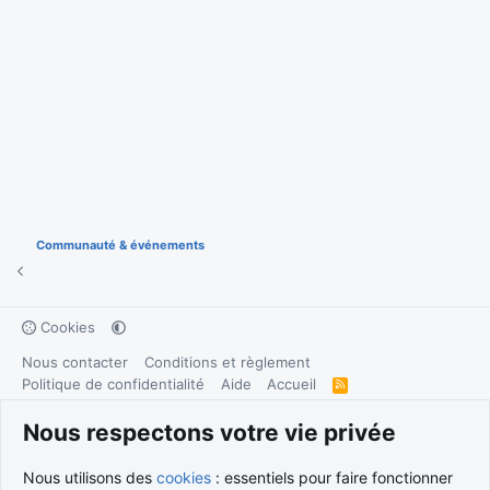
Communauté & événements
Cookies
Nous contacter
Conditions et règlement
Politique de confidentialité
Aide
Accueil
R
S
S
®
Community platform by XenForo
© 2010-2026 XenForo Ltd.
Nous respectons votre vie privée
Traduction française par
XenForo FR
|
Media embeds via s9e/MediaSites
Nous utilisons des
cookies
: essentiels pour faire fonctionner