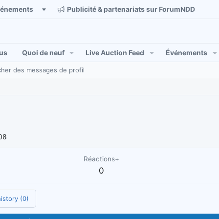
vénements
Publicité & partenariats sur ForumNDD
us
Quoi de neuf
Live Auction Feed
Événements
her des messages de profil
08
Réactions+
0
istory (0)