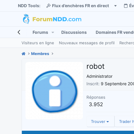
NDD Tools:
Flux d’enchères FR en direct
É
Forums
Discussions
Domaines FR vend
Visiteurs en ligne
Nouveaux messages de profil
Recherc
Membres
robot
Administrator
Inscrit
9 Septembre 20
Réponses
3.952
Trouver
Trader h