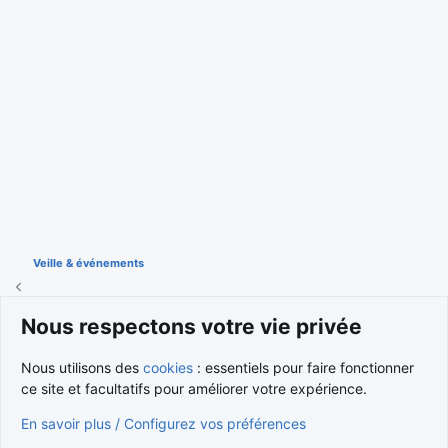
Veille & événements
Nous respectons votre vie privée
Cookies
Nous utilisons des
cookies
: essentiels pour faire fonctionner
Nous contacter
Conditions et règlement
ce site et facultatifs pour améliorer votre expérience.
Politique de confidentialité
Aide
Accueil
R
S
S
En savoir plus / Configurez vos préférences
®
Community platform by XenForo
© 2010-2026 XenForo Ltd.
Traduction française par
XenForo FR
|
Media embeds via s9e/MediaSites