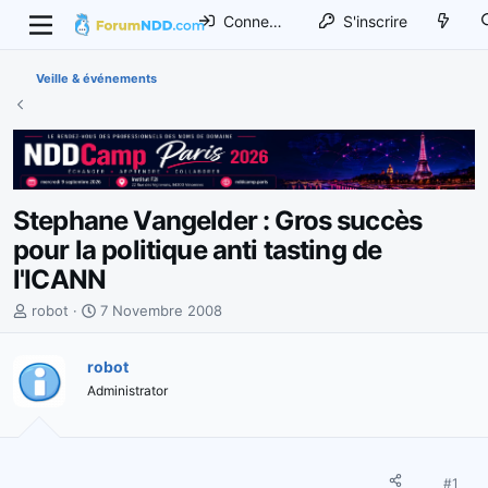
Connexion
S'inscrire
Veille & événements
Stephane Vangelder : Gros succès
pour la politique anti tasting de
l'ICANN
I
D
robot
7 Novembre 2008
n
a
i
t
robot
t
e
Administrator
i
d
a
e
t
d
e
é
u
b
#1