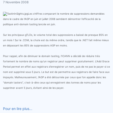
7 Novembre 2008
r
u
d
t
e
Les chiffres comparant le nombre de suppressions demandées
l
dans le cadre de l'AGP en juin et juillet 2008 semblent démontrer l'efficacité de la
a
politique anti-domain tasting lancée en juin.
d
i
Sur les principaux gTLDs, le volume total des suppressions a baissé de presque 85% en
s
un mois ! Sur le .COM, la chute est du même ordre, tandis que le .NET fait même mieux
c
en dépassant les 85% de suppressions AGP en moins.
u
s
Pour rappel, afin de diminuer le domain tasting, l'ICANN a décidé de réduire très
s
fortement le nombre de noms qu'un registrar peut supprimer gratuitement. L'Add Grace
i
Period permet en effet aux registrars d'enregistrer un nom, puis de ne pas le payer si ce
o
nom est supprimé sous 5 jours. Le but est de permettre aux registrars de faire face aux
n
impayés. Malheureusement, l'AGP a été détournée par ceux que l'on appelle donc les
"domain tasters", c'est-à-dire ceux qui enregistrent des tonnes de noms pour les
supprimer avant 5 jours, évitant ainsi de les payer.
Pour en lire plus...