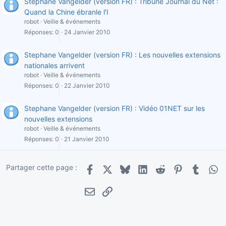
Stephane Vangelder (version FR) : Tribune Journal du Net :
Quand la Chine ébranle l'I
robot
Veille & événements
Réponses
0
24 Janvier 2010
Stephane Vangelder (version FR) : Les nouvelles extensions
nationales arrivent
robot
Veille & événements
Réponses
0
22 Janvier 2010
Stephane Vangelder (version FR) : Vidéo 01NET sur les
nouvelles extensions
robot
Veille & événements
Réponses
0
21 Janvier 2010
Partager cette page :
Facebook
X
Bluesky
LinkedIn
Reddit
Pinterest
Tumblr
Wha
E-mail
Lien