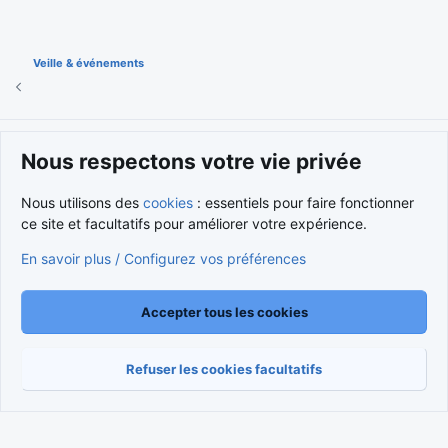
Veille & événements
Cookies
Nous respectons votre vie privée
Nous contacter
Conditions et règlement
Politique de confidentialité
Aide
Accueil
R
Nous utilisons des
cookies
: essentiels pour faire fonctionner
S
S
ce site et facultatifs pour améliorer votre expérience.
®
Community platform by XenForo
© 2010-2026 XenForo Ltd.
Traduction française par
XenForo FR
|
Media embeds via s9e/MediaSites
En savoir plus / Configurez vos préférences
Accepter tous les cookies
Refuser les cookies facultatifs