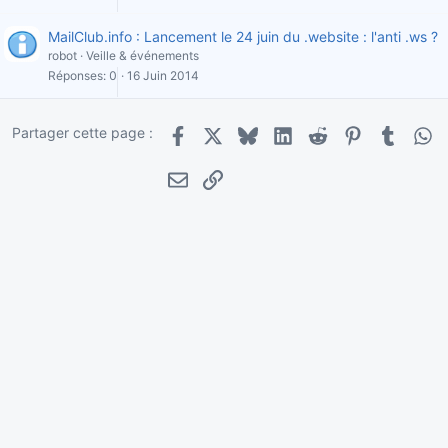
MailClub.info : Lancement le 24 juin du .website : l'anti .ws ?
robot
Veille & événements
Réponses
0
16 Juin 2014
Partager cette page :
Facebook
X
Bluesky
LinkedIn
Reddit
Pinterest
Tumblr
Wha
E-mail
Lien