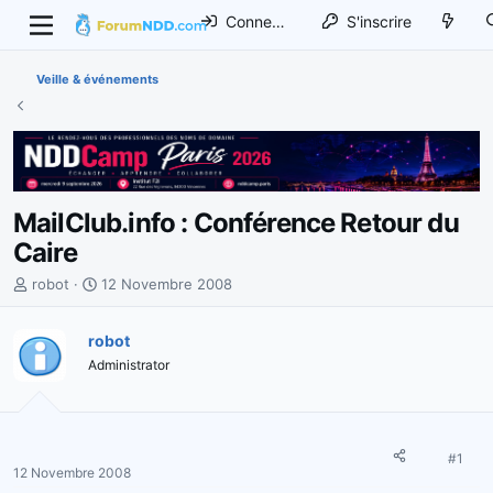
Connexion
S'inscrire
Veille & événements
MailClub.info : Conférence Retour du
Caire
I
D
robot
12 Novembre 2008
n
a
i
t
robot
t
e
Administrator
i
d
a
e
t
d
e
é
u
b
#1
12 Novembre 2008
r
u