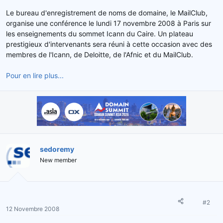
d
t
Le bureau d'enregistrement de noms de domaine, le MailClub,
e
organise une conférence le lundi 17 novembre 2008 à Paris sur
l
les enseignements du sommet Icann du Caire. Un plateau
a
prestigieux d'intervenants sera réuni à cette occasion avec des
d
membres de l'Icann, de Deloitte, de l'Afnic et du MailClub.
i
s
c
Pour en lire plus...
u
s
s
i
o
n
sedoremy
New member
#2
12 Novembre 2008