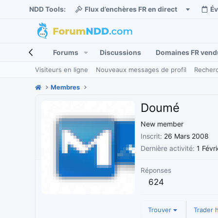
NDD Tools:
Flux d’enchères FR en direct
É
Forums
Discussions
Domaines FR vend
Visiteurs en ligne
Nouveaux messages de profil
Recherc
Membres
Doumé
New member
Inscrit
26 Mars 2008
Dernière activité
1 Févr
Réponses
624
Trouver
Trader h