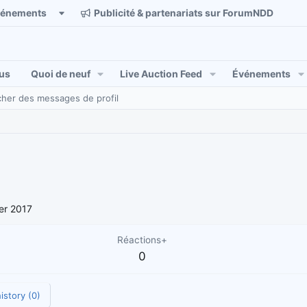
vénements
Publicité & partenariats sur ForumNDD
us
Quoi de neuf
Live Auction Feed
Événements
her des messages de profil
ier 2017
Réactions+
0
istory (0)