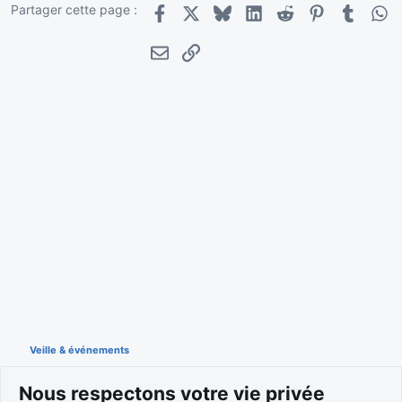
Partager cette page :
Facebook
X
Bluesky
LinkedIn
Reddit
Pinterest
Tumblr
Wha
E-mail
Lien
Veille & événements
Nous respectons votre vie privée