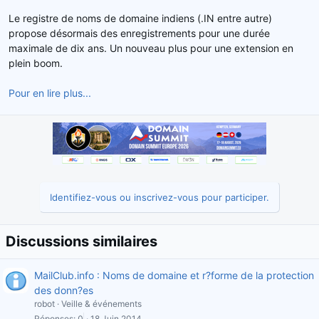
d
t
Le registre de noms de domaine indiens (.IN entre autre)
e
propose désormais des enregistrements pour une durée
l
maximale de dix ans. Un nouveau plus pour une extension en
a
plein boom.
d
i
s
Pour en lire plus...
c
u
s
s
i
o
n
Identifiez-vous ou inscrivez-vous pour participer.
Discussions similaires
MailClub.info : Noms de domaine et r?forme de la protection
des donn?es
robot
Veille & événements
Réponses
0
18 Juin 2014