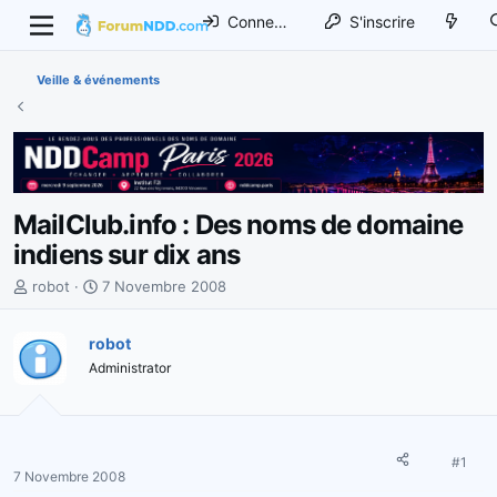
Connexion
S'inscrire
Veille & événements
MailClub.info : Des noms de domaine
indiens sur dix ans
I
D
robot
7 Novembre 2008
n
a
i
t
robot
t
e
Administrator
i
d
a
e
t
d
e
é
u
b
#1
7 Novembre 2008
r
u