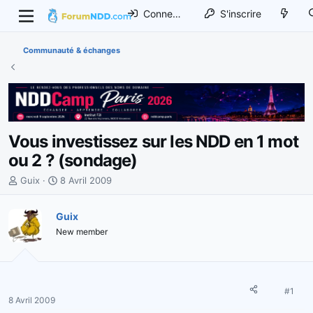
Connexion
S'inscrire
Communauté & échanges
Vous investissez sur les NDD en 1 mot
ou 2 ? (sondage)
I
D
Guix
8 Avril 2009
n
a
i
t
Guix
t
e
New member
i
d
a
e
t
d
e
é
u
b
#1
8 Avril 2009
r
u