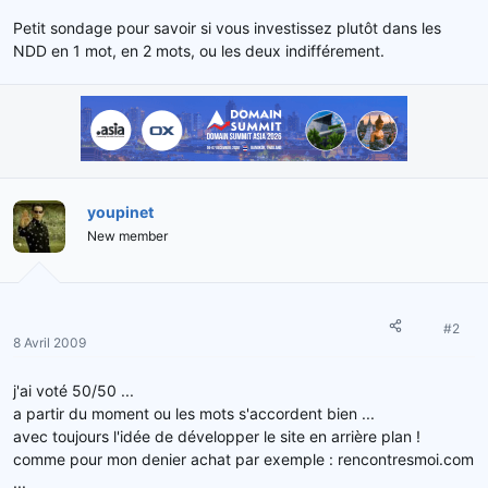
d
t
Petit sondage pour savoir si vous investissez plutôt dans les
e
NDD en 1 mot, en 2 mots, ou les deux indifférement.
l
a
d
i
s
c
u
s
youpinet
s
New member
i
o
n
#2
8 Avril 2009
j'ai voté 50/50 ...
a partir du moment ou les mots s'accordent bien ...
avec toujours l'idée de développer le site en arrière plan !
comme pour mon denier achat par exemple : rencontresmoi.com
...