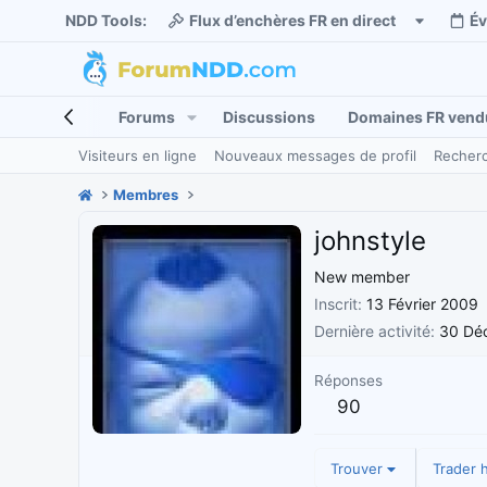
NDD Tools:
Flux d’enchères FR en direct
É
Forums
Discussions
Domaines FR vend
Visiteurs en ligne
Nouveaux messages de profil
Recherc
Membres
johnstyle
New member
Inscrit
13 Février 2009
Dernière activité
30 Dé
Réponses
90
Trouver
Trader h