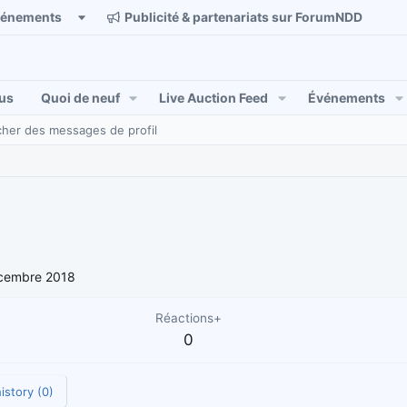
vénements
Publicité & partenariats sur ForumNDD
us
Quoi de neuf
Live Auction Feed
Événements
her des messages de profil
cembre 2018
Réactions+
0
istory (0)