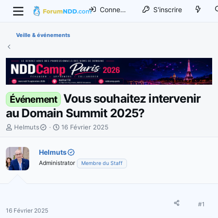
Connexion
S'inscrire
Veille & événements
Vous souhaitez intervenir
Événement
au Domain Summit 2025?
I
D
Helmuts
16 Février 2025
n
a
i
t
Helmuts
t
e
Administrator
Membre du Staff
i
d
a
e
t
d
e
é
u
b
#1
16 Février 2025
r
u