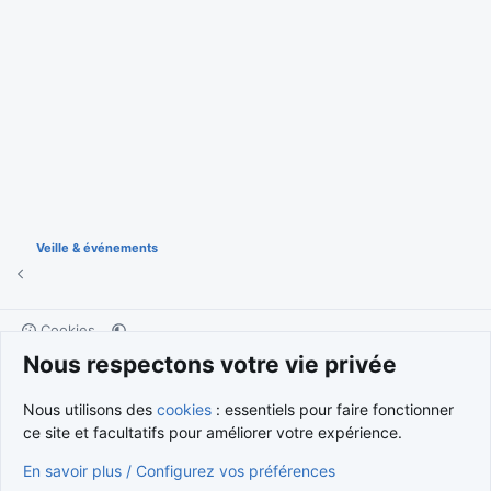
Veille & événements
Cookies
Nous respectons votre vie privée
Nous contacter
Conditions et règlement
Politique de confidentialité
Aide
Accueil
R
S
Nous utilisons des
cookies
: essentiels pour faire fonctionner
S
®
Community platform by XenForo
© 2010-2026 XenForo Ltd.
ce site et facultatifs pour améliorer votre expérience.
Traduction française par
XenForo FR
|
Media embeds via s9e/MediaSites
En savoir plus / Configurez vos préférences