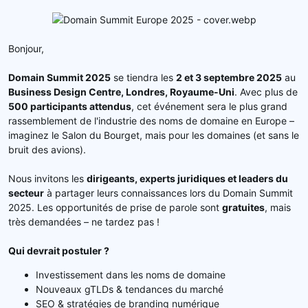
d
t
e
l
Bonjour,
a
d
Domain Summit 2025
i
se tiendra les
2 et 3 septembre 2025
au
s
Business Design Centre, Londres, Royaume-Uni
. Avec plus de
c
500 participants attendus
, cet événement sera le plus grand
u
rassemblement de l'industrie des noms de domaine en Europe –
s
imaginez le Salon du Bourget, mais pour les domaines (et sans le
s
bruit des avions).
i
o
Nous invitons les
dirigeants, experts juridiques et leaders du
n
secteur
à partager leurs connaissances lors du Domain Summit
2025. Les opportunités de prise de parole sont
gratuites
, mais
très demandées – ne tardez pas !
Qui devrait postuler ?
Investissement dans les noms de domaine
Nouveaux gTLDs & tendances du marché
SEO & stratégies de branding numérique