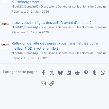
ou l’hébergement ?
NiceNIC_Domain
Discussions Générales sur les Noms de Domaine
Réponses
0
24 Juin 2026
Lisez-vous les règles des ccTLD avant d’acheter ?
NiceNIC_Domain
Discussions Générales sur les Noms de Domaine
Réponses
0
22 Juin 2026
Réflexion de Fête des pères : vous transmettriez votre
meilleur NDD à votre famille ?
NiceNIC_Domain
Discussions Générales sur les Noms de Domaine
Réponses
0
18 Juin 2026
Partager cette page :
Facebook
X
Bluesky
LinkedIn
Reddit
Pinterest
Tumblr
Wha
E-mail
Lien