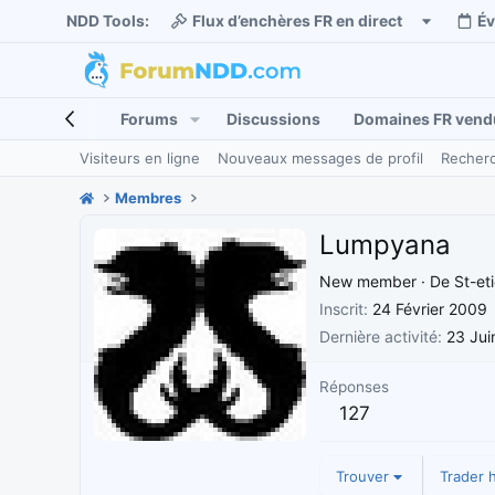
NDD Tools:
Flux d’enchères FR en direct
É
Forums
Discussions
Domaines FR vend
Visiteurs en ligne
Nouveaux messages de profil
Recherc
Membres
Lumpyana
New member
·
De
St-et
Inscrit
24 Février 2009
Dernière activité
23 Jui
Réponses
127
Trouver
Trader h