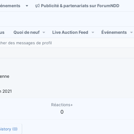
vénements
Publicité & partenariats sur ForumNDD
us
Quoi de neuf
Live Auction Feed
Événements
her des messages de profil
ienne
n 2021
Réactions+
0
istory (0)