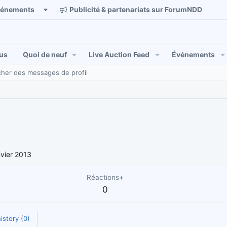
vénements
Publicité & partenariats sur ForumNDD
us
Quoi de neuf
Live Auction Feed
Événements
her des messages de profil
vier 2013
Réactions+
0
istory (0)