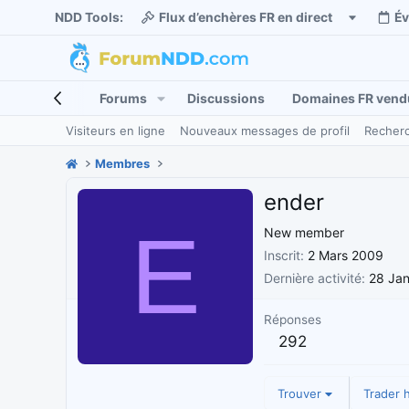
NDD Tools:
Flux d’enchères FR en direct
É
Forums
Discussions
Domaines FR vend
Visiteurs en ligne
Nouveaux messages de profil
Recherc
Membres
ender
E
New member
Inscrit
2 Mars 2009
Dernière activité
28 Jan
Réponses
292
Trouver
Trader h