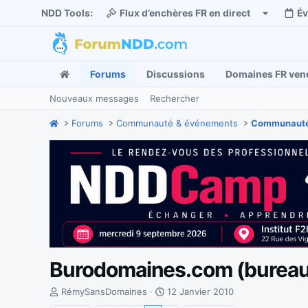
NDD Tools:
Flux d’enchères FR en direct
É
Forums
Discussions
Domaines FR ven
Nouveaux messages
Rechercher
Forums
Communauté & événements
Communauté
Burodomaines.com (bureau
I
D
RémySansDomaines
12 Janvier 2010
n
a