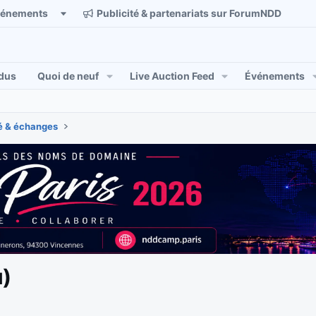
vénements
Publicité & partenariats sur ForumNDD
dus
Quoi de neuf
Live Auction Feed
Événements
 & échanges
)