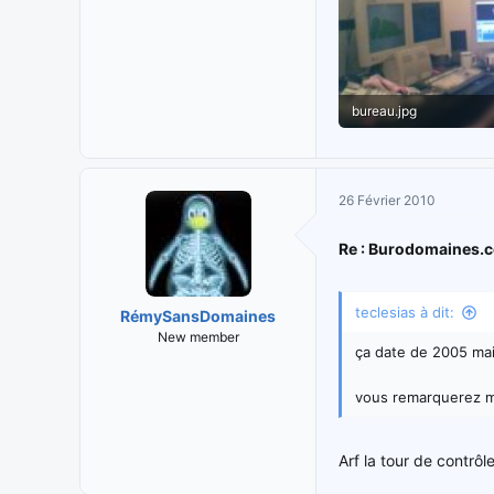
bureau.jpg
19,8 KB · Vues: 72
26 Février 2010
Re : Burodomaines.
teclesias à dit:
RémySansDomaines
New member
ça date de 2005 mai
vous remarquerez m
Arf la tour de contrôle