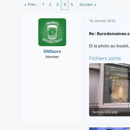
i
Préc
1
2
3
4
t
5
Suivant
t
e
i
d
14 Janvier 2010
a
e
t
d
e
é
Re : Burodomaines.
u
b
r
u
Et la photo au boulot,
d
t
DNSaure
e
Member
Fichiers joints
l
a
d
i
s
c
u
s
s
bureau 002.jpg
i
o
79,3 KB · Vues: 81
n