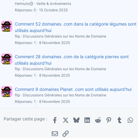
Helmuts
Veille & événements
Réponses
0
15 Octobre 2025
Comment 52 domaines .com dans la catégorie légumes sont
utilisés aujourd'hui
flip
Discussions Générales sur les Noms de Domaine
Réponses
1
8 Novembre 2025
Comment 28 domaines .com de la catégorie pierres sont
utilisés aujourd'hui
flip
Discussions Générales sur les Noms de Domaine
Réponses
1
8 Novembre 2025
Comment 9 domaines Planet .com sont utilisés aujourd'hui
flip
Discussions Générales sur les Noms de Domaine
Réponses
1
8 Novembre 2025
Partager cette page :
Facebook
X
Bluesky
LinkedIn
Reddit
Pinterest
Tumblr
Wha
E-mail
Lien