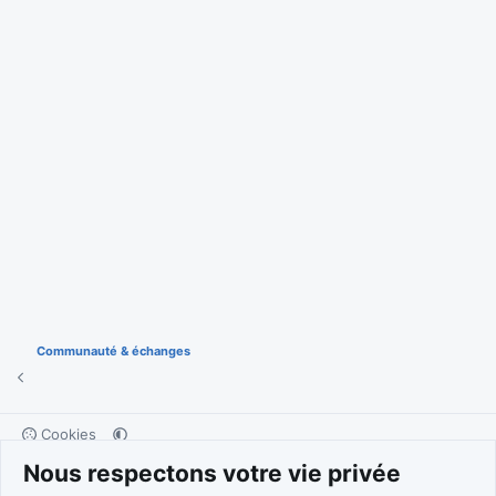
Communauté & échanges
Cookies
Nous respectons votre vie privée
Nous contacter
Conditions et règlement
Politique de confidentialité
Aide
Accueil
R