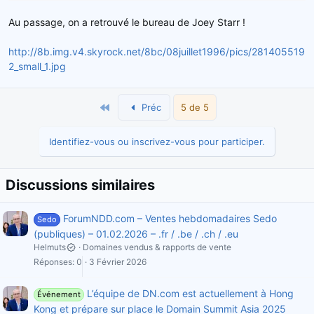
Au passage, on a retrouvé le bureau de Joey Starr !
http://8b.img.v4.skyrock.net/8bc/08juillet1996/pics/281405519
2_small_1.jpg
Premier
Préc
5 de 5
Identifiez-vous ou inscrivez-vous pour participer.
Discussions similaires
ForumNDD.com – Ventes hebdomadaires Sedo
Sedo
(publiques) – 01.02.2026 – .fr / .be / .ch / .eu
Helmuts
Domaines vendus & rapports de vente
Réponses
0
3 Février 2026
L’équipe de DN.com est actuellement à Hong
Événement
Kong et prépare sur place le Domain Summit Asia 2025