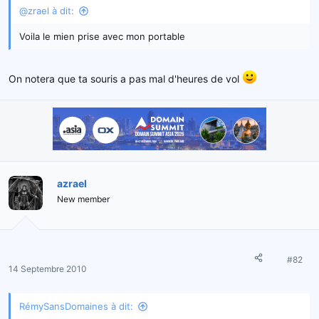
e
@zrael à dit:
l
a
Voila le mien prise avec mon portable
d
i
s
On notera que ta souris a pas mal d'heures de vol
c
u
s
s
i
o
n
azrael
New member
#82
14 Septembre 2010
RémySansDomaines à dit: