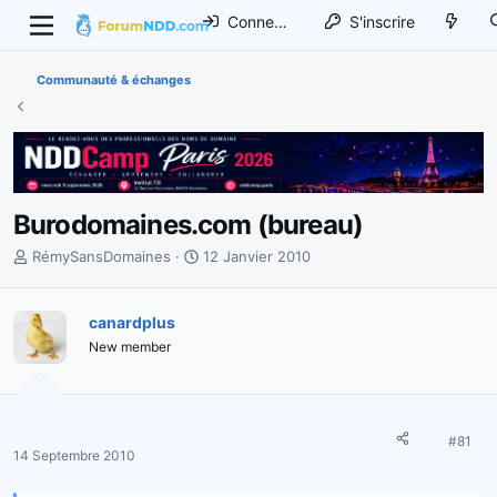
Connexion
S'inscrire
Communauté & échanges
Burodomaines.com (bureau)
I
D
RémySansDomaines
12 Janvier 2010
n
a
i
t
t
canardplus
e
i
d
New member
a
e
t
d
e
é
u
b
#81
r
u
14 Septembre 2010
d
t