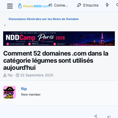
Connexion
S'inscrire
Discussions Générales sur les Noms de Domaine
Comment 52 domaines .com dans la
catégorie légumes sont utilisés
aujourd'hui
I
D
flip
22 Septembre 2025
n
a
i
t
flip
t
e
New member
i
d
a
e
t
d
e
é
u
b
#1