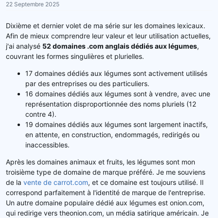
22 Septembre 2025
r
u
d
t
Dixième et dernier volet de ma série sur les domaines lexicaux.
e
Afin de mieux comprendre leur valeur et leur utilisation actuelles,
l
j'ai analysé
52 domaines .com anglais dédiés aux légumes
,
a
couvrant les formes singulières et plurielles.
d
i
17 domaines dédiés aux légumes sont activement utilisés
s
par des entreprises ou des particuliers.
c
16 domaines dédiés aux légumes sont à vendre, avec une
u
représentation disproportionnée des noms pluriels (12
s
contre 4).
s
19 domaines dédiés aux légumes sont largement inactifs,
i
o
en attente, en construction, endommagés, redirigés ou
n
inaccessibles.
Après les domaines animaux et fruits, les légumes sont mon
troisième type de domaine de marque préféré. Je me souviens
de la
vente de carrot.com
, et ce domaine est toujours utilisé. Il
correspond parfaitement à l'identité de marque de l'entreprise.
Un autre domaine populaire dédié aux légumes est onion.com,
qui redirige vers theonion.com, un média satirique américain. Je