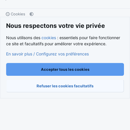
Cookies
Nous contacter
Conditions et règlement
Nous respectons votre vie privée
Politique de confidentialité
Aide
Accueil
R
S
Nous utilisons des
cookies
: essentiels pour faire fonctionner
S
®
Community platform by XenForo
© 2010-2026 XenForo Ltd.
ce site et facultatifs pour améliorer votre expérience.
Traduction française par
XenForo FR
|
Media embeds via s9e/MediaSites
En savoir plus / Configurez vos préférences
Accepter tous les cookies
Refuser les cookies facultatifs