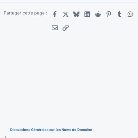
Partager cette page :
Facebook
X
Bluesky
LinkedIn
Reddit
Pinterest
Tumblr
Wha
E-mail
Lien
Discussions Générales sur les Noms de Domaine