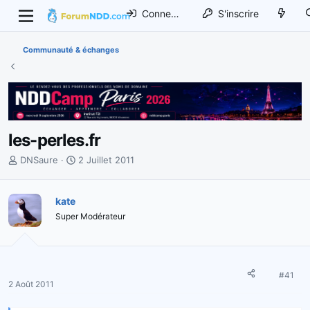
Connexion
S'inscrire
Communauté & échanges
les-perles.fr
I
D
DNSaure
2 Juillet 2011
n
a
i
t
t
kate
e
i
d
Super Modérateur
a
e
t
d
e
é
u
b
#41
r
u
2 Août 2011
d
t