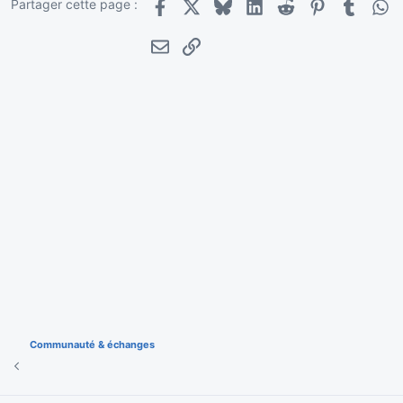
Partager cette page :
Facebook
X
Bluesky
LinkedIn
Reddit
Pinterest
Tumblr
Wha
E-mail
Lien
Communauté & échanges