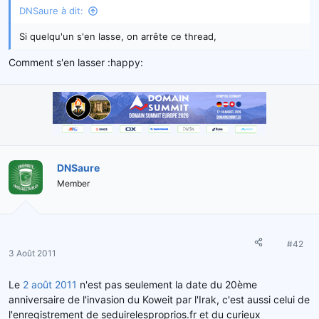
e
DNSaure à dit:
l
a
Si quelqu'un s'en lasse, on arrête ce thread,
d
i
Comment s'en lasser :happy:
s
c
u
s
s
i
o
DNSaure
n
Member
#42
3 Août 2011
Le
2 août 2011
n'est pas seulement la date du 20ème
anniversaire de l'invasion du Koweit par l'Irak, c'est aussi celui de
l'enregistrement de seduirelesproprios.fr et du curieux