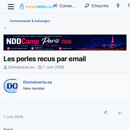
Connexion
S'inscrire
Communauté & échanges
Les perles recus par email
I
D
Domainerie.eu
7 Juin 2009
n
a
i
t
Domainerie.eu
t
e
New member
i
d
a
e
t
d
e
é
u
b
#1
7 Juin 2009
r
u
d
t
Salut