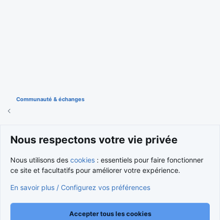
Communauté & échanges
Cookies
Nous respectons votre vie privée
Nous contacter
Conditions et règlement
Nous utilisons des
cookies
: essentiels pour faire fonctionner
Politique de confidentialité
Aide
Accueil
R
S
ce site et facultatifs pour améliorer votre expérience.
S
®
Community platform by XenForo
© 2010-2026 XenForo Ltd.
En savoir plus / Configurez vos préférences
Traduction française par
XenForo FR
|
Media embeds via s9e/MediaSites
Accepter tous les cookies