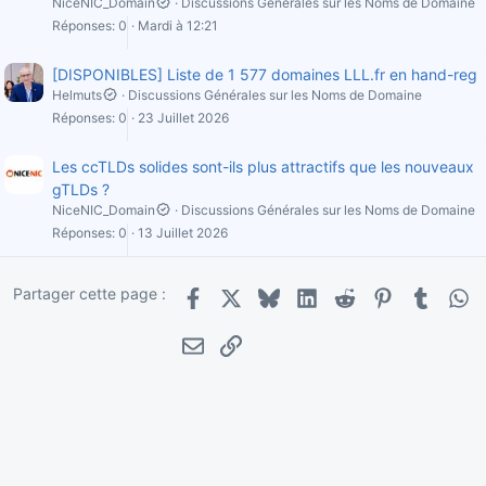
NiceNIC_Domain
Discussions Générales sur les Noms de Domaine
Réponses
0
Mardi à 12:21
[DISPONIBLES] Liste de 1 577 domaines LLL.fr en hand-reg
Helmuts
Discussions Générales sur les Noms de Domaine
Réponses
0
23 Juillet 2026
Les ccTLDs solides sont-ils plus attractifs que les nouveaux
gTLDs ?
NiceNIC_Domain
Discussions Générales sur les Noms de Domaine
Réponses
0
13 Juillet 2026
Partager cette page :
Facebook
X
Bluesky
LinkedIn
Reddit
Pinterest
Tumblr
Wha
E-mail
Lien