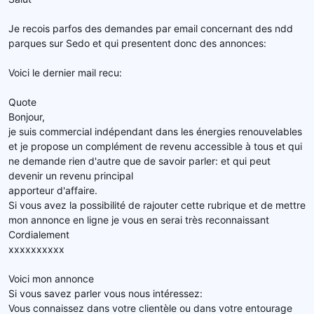
e
l
Je recois parfos des demandes par email concernant des ndd
a
parques sur Sedo et qui presentent donc des annonces:
d
i
s
Voici le dernier mail recu:
c
u
Quote
s
Bonjour,
s
je suis commercial indépendant dans les énergies renouvelables
i
et je propose un complément de revenu accessible à tous et qui
o
ne demande rien d'autre que de savoir parler: et qui peut
n
devenir un revenu principal
apporteur d'affaire.
Si vous avez la possibilité de rajouter cette rubrique et de mettre
mon annonce en ligne je vous en serai très reconnaissant
Cordialement
xxxxxxxxxx
Voici mon annonce
Si vous savez parler vous nous intéressez:
Vous connaissez dans votre clientèle ou dans votre entourage