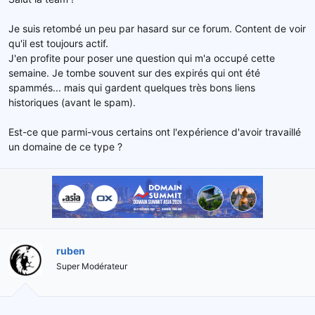
e
l
Je suis retombé un peu par hasard sur ce forum. Content de voir
a
qu'il est toujours actif.
d
J'en profite pour poser une question qui m'a occupé cette
i
s
semaine. Je tombe souvent sur des expirés qui ont été
c
spammés... mais qui gardent quelques très bons liens
u
historiques (avant le spam).
s
s
Est-ce que parmi-vous certains ont l'expérience d'avoir travaillé
i
un domaine de ce type ?
o
n
ruben
Super Modérateur