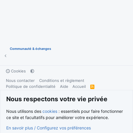
Communauté & échanges
Cookies
Nous contacter
Conditions et règlement
Politique de confidentialité
Aide
Accueil
R
S
S
®
Nous respectons votre vie privée
Community platform by XenForo
© 2010-2026 XenForo Ltd.
Traduction française par
XenForo FR
|
Media embeds via s9e/MediaSites
Nous utilisons des
cookies
: essentiels pour faire fonctionner
ce site et facultatifs pour améliorer votre expérience.
En savoir plus / Configurez vos préférences