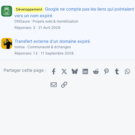
Google ne compte pas les liens qui pointaient
Développement
vers un nom expiré
DNSaure
Projets web & monétisation
Réponses
3
21 Avril 2009
Transfert externe d'un domaine expiré
tomsa
Communauté & échanges
Réponses
13
11 Septembre 2008
Partager cette page :
Facebook
X
Bluesky
LinkedIn
Reddit
Pinterest
Tumblr
Wha
E-mail
Lien