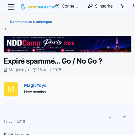
Connexion
S'inscrire
Communauté & échanges
Expiré spammé... Go / No Go ?
I
D
MagicYoyo
15 Juin 2018
n
a
i
t
MagicYoyo
M
t
e
New member
i
d
a
e
t
d
e
é
u
b
#1
15 Juin 2018
r
u
d
t
Salut la team !