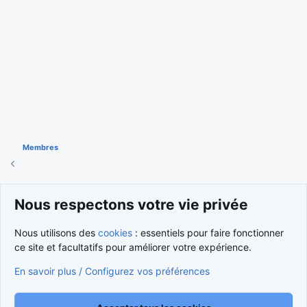
Membres
Cookies
Nous respectons votre vie privée
Nous contacter
Conditions et règlement
Nous utilisons des
cookies
: essentiels pour faire fonctionner
Politique de confidentialité
Aide
Accueil
R
S
ce site et facultatifs pour améliorer votre expérience.
S
®
Community platform by XenForo
© 2010-2026 XenForo Ltd.
En savoir plus / Configurez vos préférences
Traduction française par
XenForo FR
|
Media embeds via s9e/MediaSites