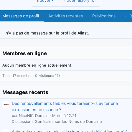
Trouver
Trader history (0)
Messages de profil
Activités récentes
Publications
À p
Il n'y a pas de message sur le profil de Aliast.
Membres en ligne
Aucun membre en ligne actuellement.
Total: 17 (membres: 0, visiteurs: 17)
Messages récents
Des renouvellements faibles vous feraient-ils éviter une
extension en croissance ?
par NiceNIC_Domain
Mardi à 12:21
Discussions Générales sur les Noms de Domaine
Acheteriez-vous le pluriel si le singulier est déjà développé ?