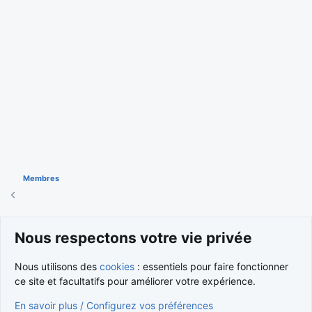
Membres
Cookies
Nous respectons votre vie privée
Nous contacter
Conditions et règlement
Nous utilisons des
cookies
: essentiels pour faire fonctionner
Politique de confidentialité
Aide
Accueil
R
S
ce site et facultatifs pour améliorer votre expérience.
S
®
Community platform by XenForo
© 2010-2026 XenForo Ltd.
En savoir plus / Configurez vos préférences
Traduction française par
XenForo FR
|
Media embeds via s9e/MediaSites