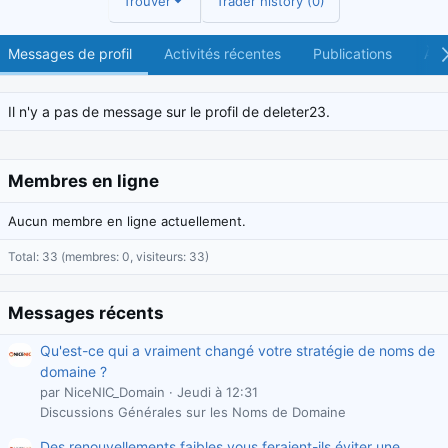
Trouver
Trader history (0)
Messages de profil
Activités récentes
Publications
À p
Il n'y a pas de message sur le profil de deleter23.
Membres en ligne
Aucun membre en ligne actuellement.
Total: 33 (membres: 0, visiteurs: 33)
Messages récents
Qu'est-ce qui a vraiment changé votre stratégie de noms de
domaine ?
par NiceNIC_Domain
Jeudi à 12:31
Discussions Générales sur les Noms de Domaine
Des renouvellements faibles vous feraient-ils éviter une