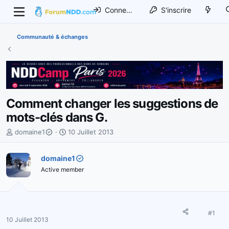
Connexion
S'inscrire
Communauté & échanges
Comment changer les suggestions de
mots-clés dans G.
I
D
domaine1
10 Juillet 2013
n
a
i
t
domaine1
t
e
Active member
i
d
a
e
t
d
e
é
u
b
#1
10 Juillet 2013
r
u