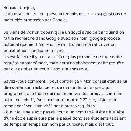
d
t
Bonjour, bonjour,
e
je voudrais poser une question technique sur les suggestions de
l
mots-clés proposées par Google.
a
d
Je viens de voir un copain qui a un souci avec ça car quand on
i
s
fait la recherche dans Google avec son nom, google propose
c
automatiquement "son-nom viré". Il cherche à retrouver un
u
boulot et ça l'handicape pas mal.
s
Il s'est fait viré il y a un an déjà et plus personne ne tape cette
s
requête spontanément, mais certains choisissent cette requête
i
par curiosité et du coup Google la conserve.
o
n
Savez-vous comment il peut contrer ça ? Mon conseil était de lui
dire d'aller sur freelancer et de demander à ce que qqun
programme une tâche qui recherche via des proxys "son-nom
autre mot-clé 1", "son-nom autre mot-clé 2", etc, histoire de
remplacer "son-nom viré" par d'autres requêtes.
Pour info, il ne s'agit pas du tout d'un nom tapé. Il était à la tête
d'une école supérieure par le passé donc ses étudiants tapaient
de temps en temps son nom par curiosité, mais c'est tout.