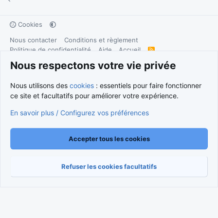
Cookies
Nous contacter
Conditions et règlement
Politique de confidentialité
Aide
Accueil
R
S
Nous respectons votre vie privée
S
®
Community platform by XenForo
© 2010-2026 XenForo Ltd.
Traduction française par
XenForo FR
|
Media embeds via s9e/MediaSites
Nous utilisons des
cookies
: essentiels pour faire fonctionner
ce site et facultatifs pour améliorer votre expérience.
En savoir plus / Configurez vos préférences
Accepter tous les cookies
Refuser les cookies facultatifs