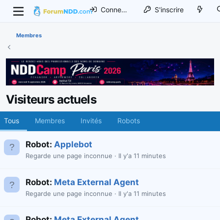
Connexion
S'inscrire
Membres
Visiteurs actuels
Tous
Membres
Invités
Robots
Robot:
Applebot
Regarde une page inconnue
Il y'a 11 minutes
Robot:
Meta External Agent
Regarde une page inconnue
Il y'a 11 minutes
Robot:
Meta External Agent