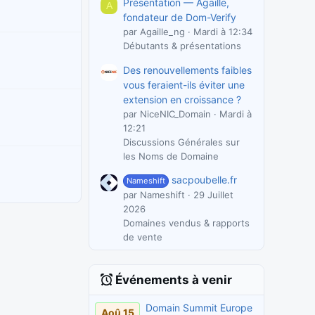
Présentation — Agaille,
A
fondateur de Dom-Verify
par Agaille_ng
Mardi à 12:34
Débutants & présentations
Des renouvellements faibles
vous feraient-ils éviter une
extension en croissance ?
par NiceNIC_Domain
Mardi à
12:21
Discussions Générales sur
les Noms de Domaine
sacpoubelle.fr
Nameshift
par Nameshift
29 Juillet
2026
Domaines vendus & rapports
de vente
Événements à venir
Domain Summit Europe
Aoû 15