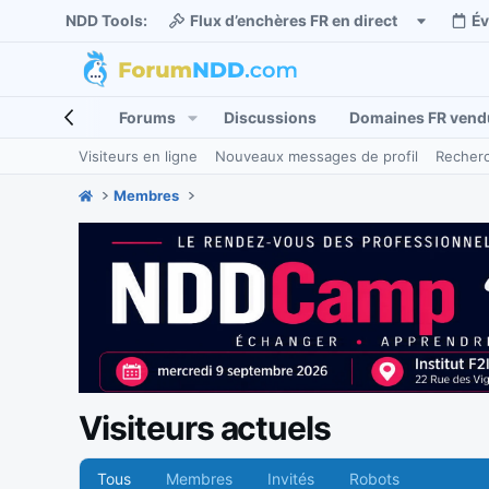
NDD Tools:
Flux d’enchères FR en direct
É
Forums
Discussions
Domaines FR vend
Visiteurs en ligne
Nouveaux messages de profil
Recherc
Membres
Visiteurs actuels
Tous
Membres
Invités
Robots