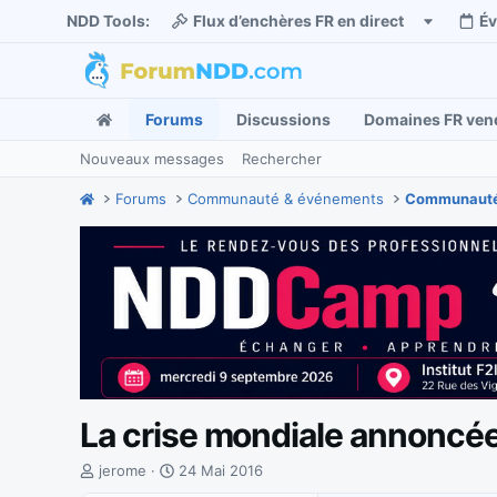
NDD Tools:
Flux d’enchères FR en direct
É
Forums
Discussions
Domaines FR ven
Nouveaux messages
Rechercher
Forums
Communauté & événements
Communauté
La crise mondiale annoncée
I
D
jerome
24 Mai 2016
n
a