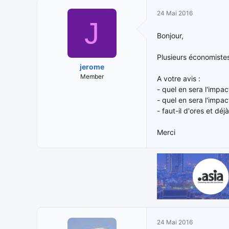
i
t
24 Mai 2016
t
e
J
i
d
Bonjour,
a
e
t
d
Plusieurs économiste
e
é
jerome
u
b
Member
A votre avis :
r
u
- quel en sera l'impa
d
t
e
- quel en sera l'impact
l
- faut-il d'ores et dé
a
d
Merci
i
s
c
u
s
s
i
o
n
24 Mai 2016