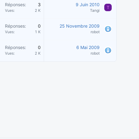
Réponses
3
9 Juin 2010
T
Vues
2 K
Tangi
Réponses
0
25 Novembre 2009
Vues
1 K
robot
Réponses
0
6 Mai 2009
Vues
2 K
robot