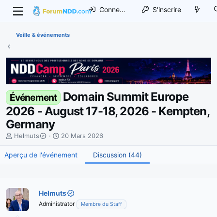
Connexion
S'inscrire
Veille & événements
Domain Summit Europe
Événement
2026 - August 17-18, 2026 - Kempten,
Germany
I
D
Helmuts
20 Mars 2026
n
a
Aperçu de l'événement
i
t
Discussion (44)
t
e
i
d
a
e
Helmuts
t
d
e
é
Administrator
Membre du Staff
u
b