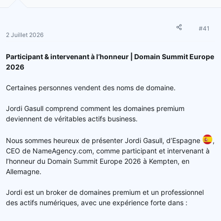
r
u
d
t
e
#41
2 Juillet 2026
l
a
d
Participant & intervenant à l’honneur | Domain Summit Europe
i
2026
s
c
Certaines personnes vendent des noms de domaine.
u
s
Jordi Gasull comprend comment les domaines premium
s
deviennent de véritables actifs business.
i
o
Nous sommes heureux de présenter Jordi Gasull, d’Espagne
,
n
CEO de NameAgency.com, comme participant et intervenant à
l’honneur du Domain Summit Europe 2026 à Kempten, en
Allemagne.
Jordi est un broker de domaines premium et un professionnel
des actifs numériques, avec une expérience forte dans :