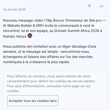
e
é
u
b
#1
14 Janvier 2026
r
u
d
t
Nouveau message vidéo ! Filip Borcov (Fondateur de Site.pro —
e
AI Website Builder & ERP) invite la communauté à venir le
l
rencontrer, lui et son équipe, au Domain Summit Africa 2026 à
a
d
Nairobi, Kenya
i
s
Nous publions son invitation avec un léger décalage d’une
c
semaine, et le message est simple : rencontrons-nous,
u
échangeons et faisons des affaires sur l’un des marchés
s
numériques à la croissance la plus rapide.
s
i
o
Pour afficher ce contenu, nous avons besoin de votre
n
consentement pour définir les cookies de tierces parties.
Pour plus d'informations, consultez notre
page sur les
cookies
.
Accepter tous les cookies tiers