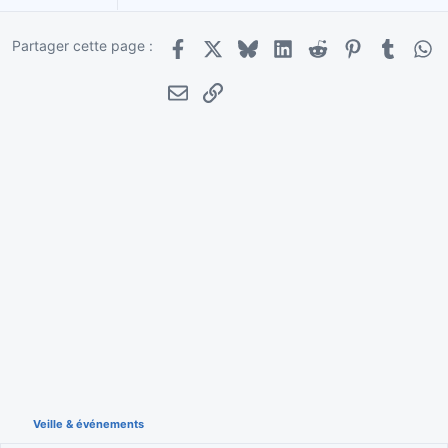
Partager cette page :
Facebook
X
Bluesky
LinkedIn
Reddit
Pinterest
Tumblr
Wha
E-mail
Lien
Veille & événements