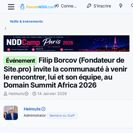
Connexion
S'inscrire
Veille & événements
Filip Borcov (Fondateur de
Événement
Site.pro) invite la communauté à venir
le rencontrer, lui et son équipe, au
Domain Summit Africa 2026
I
D
Helmuts
14 Janvier 2026
n
a
i
t
Helmuts
t
e
Administrator
Membre du Staff
i
d
a
e
t
d