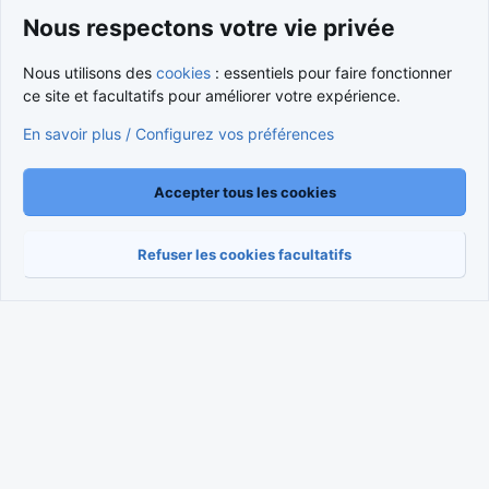
Nous respectons votre vie privée
Cookies
Nous utilisons des
cookies
: essentiels pour faire fonctionner
Nous contacter
Conditions et règlement
ce site et facultatifs pour améliorer votre expérience.
Politique de confidentialité
Aide
Accueil
R
S
En savoir plus / Configurez vos préférences
S
®
Community platform by XenForo
© 2010-2026 XenForo Ltd.
Traduction française par
XenForo FR
|
Media embeds via s9e/MediaSites
Accepter tous les cookies
Refuser les cookies facultatifs