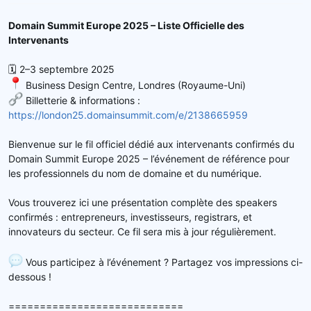
d
t
e
Domain Summit Europe 2025 – Liste Officielle des
l
Intervenants
a
d
🗓 2–3 septembre 2025
i
Business Design Centre, Londres (Royaume-Uni)
s
Billetterie & informations :
c
https://london25.domainsummit.com/e/2138665959
u
s
Bienvenue sur le fil officiel dédié aux intervenants confirmés du
s
Domain Summit Europe 2025 – l’événement de référence pour
i
les professionnels du nom de domaine et du numérique.
o
n
Vous trouverez ici une présentation complète des speakers
confirmés : entrepreneurs, investisseurs, registrars, et
innovateurs du secteur. Ce fil sera mis à jour régulièrement.
Vous participez à l’événement ? Partagez vos impressions ci-
dessous !
============================