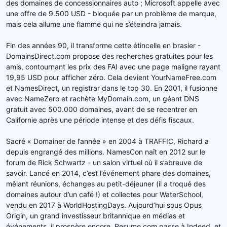
des domaines de concessionnaires auto ; Microsoft appelle avec
une offre de 9.500 USD - bloquée par un problème de marque,
mais cela allume une flamme qui ne s’éteindra jamais.
Fin des années 90, il transforme cette étincelle en brasier -
DomainsDirect.com propose des recherches gratuites pour les
amis, contournant les prix des FAI avec une page maligne rayant
19,95 USD pour afficher zéro. Cela devient YourNameFree.com
et NamesDirect, un registrar dans le top 30. En 2001, il fusionne
avec NameZero et rachète MyDomain.com, un géant DNS
gratuit avec 500.000 domaines, avant de se recentrer en
Californie après une période intense et des défis fiscaux.
Sacré « Domainer de l’année » en 2004 à TRAFFIC, Richard a
depuis engrangé des millions. NamesCon naît en 2012 sur le
forum de Rick Schwartz - un salon virtuel où il s’abreuve de
savoir. Lancé en 2014, c’est l’événement phare des domaines,
mêlant réunions, échanges au petit-déjeuner (il a troqué des
domaines autour d’un café !) et collectes pour WaterSchool,
vendu en 2017 à WorldHostingDays. Aujourd’hui sous Opus
Origin, un grand investisseur britannique en médias et
événements, il prospère encore. Resume.com passe à Indeed, et