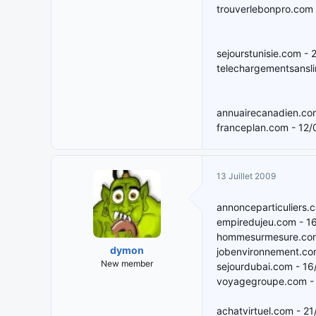
trouverlebonpro.com
sejourstunisie.com -
telechargementsansl
annuairecanadien.co
franceplan.com - 12
13 Juillet 2009
annonceparticuliers.
empiredujeu.com - 1
hommesurmesure.com
dymon
jobenvironnement.co
New member
sejourdubai.com - 1
voyagegroupe.com -
achatvirtuel.com - 2