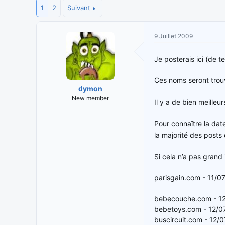
1
i
2
Suivant
t
t
e
i
d
9 Juillet 2009
a
e
t
d
e
é
Je posterais ici (de
u
b
r
u
Ces noms seront trouv
d
t
dymon
e
New member
Il y a de bien meille
l
a
Pour connaître la dat
d
la majorité des post
i
s
Si cela n’a pas grand
c
u
parisgain.com - 11/0
s
s
bebecouche.com - 1
i
o
bebetoys.com - 12/0
n
buscircuit.com - 12/