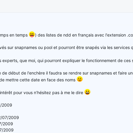
 temps en temps
) des listes de ndd en français avec l'extension .c
és sur snapnames ou pool et pourront être snapés via les services q
urs experts, que moi, qui pourront expliquer le fonctionnement de ce
e de début de l'enchère il faudra se rendre sur snapnames et faire u
s de mettre cette date en face des noms
 intérêt pour vous n’hésitez pas à me le dire
7/2009
2/07/2009
7/2009
07/2009