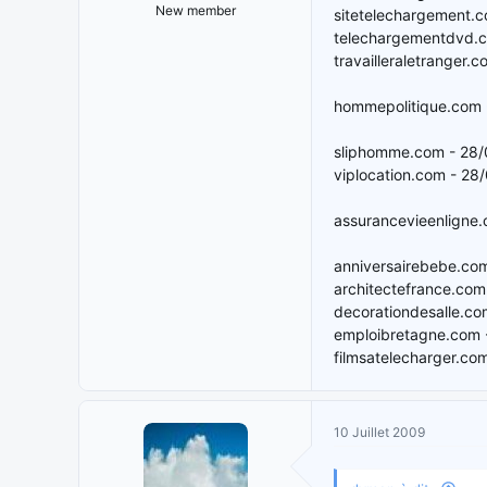
New member
sitetelechargement.
telechargementdvd.
travailleraletranger.
hommepolitique.com 
sliphomme.com - 28
viplocation.com - 28
assurancevieenligne
anniversairebebe.co
architectefrance.com
decorationdesalle.co
emploibretagne.com 
filmsatelecharger.co
10 Juillet 2009