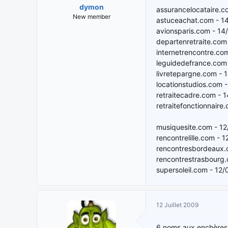
dymon
assurancelocataire.
New member
astuceachat.com - 1
avionsparis.com - 1
departenretraite.com
internetrencontre.co
leguidedefrance.com
livretepargne.com - 
locationstudios.com 
retraitecadre.com - 
retraitefonctionnair
musiquesite.com - 1
rencontrelille.com - 
rencontresbordeaux.
rencontrestrasbourg
supersoleil.com - 12
12 Juillet 2009
6 noms aux enchères