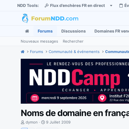
NDD Tools:
Flux d’enchères FR en direct
É
Forums
Discussions
Domaines FR ven
Nouveaux messages
Rechercher
Forums
Communauté & événements
Communauté
Noms de domaine en françai
I
D
dymon
9 Juillet 2009
n
a