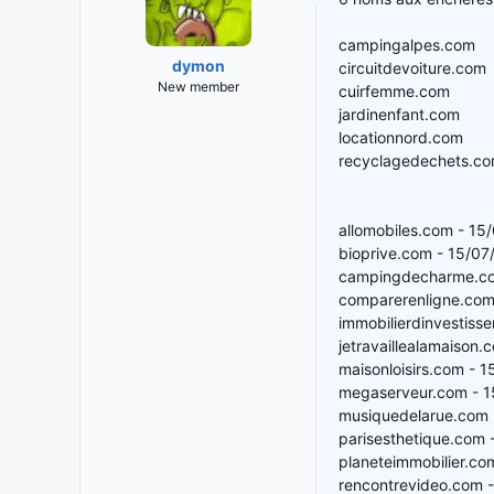
campingalpes.com
dymon
circuitdevoiture.com
New member
cuirfemme.com
jardinenfant.com
locationnord.com
recyclagedechets.c
allomobiles.com - 15
bioprive.com - 15/0
campingdecharme.co
comparerenligne.com
immobilierdinvestiss
jetravaillealamaison
maisonloisirs.com - 
megaserveur.com - 
musiquedelarue.com 
parisesthetique.com 
planeteimmobilier.co
rencontrevideo.com 