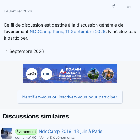
d
t
#1
e
19 Janvier 2026
l
a
Ce fil de discussion est destiné à la discussion générale de
d
l'événement
NDDCamp Paris, 11 Septembre 2026
. N'hésitez pas
i
à participer.
s
c
11 Septembre 2026
u
s
s
i
o
n
Identifiez-vous ou inscrivez-vous pour participer.
Discussions similaires
NddCamp 2019, 13 juin à Paris
Événement
domaine1
Veille & événements