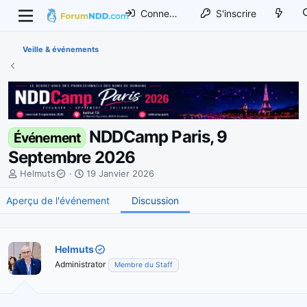
Connexion
S'inscrire
Veille & événements
NDDCamp Paris, 9
Événement
Septembre 2026
I
D
Helmuts
19 Janvier 2026
n
a
Aperçu de l'événement
i
t
Discussion
t
e
i
d
a
e
Helmuts
t
d
Administrator
Membre du Staff
e
é
u
b
r
u