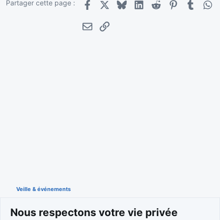
Partager cette page :
Facebook
X
Bluesky
LinkedIn
Reddit
Pinterest
Tumblr
Wha
'
E-mail
Lien
Veille & événements
Nous respectons votre vie privée