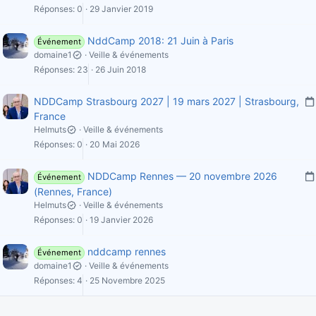
Réponses
0
29 Janvier 2019
NddCamp 2018: 21 Juin à Paris
Événement
domaine1
Veille & événements
Réponses
23
26 Juin 2018
NDDCamp Strasbourg 2027 | 19 mars 2027 | Strasbourg,
France
Helmuts
Veille & événements
Réponses
0
20 Mai 2026
l
i
NDDCamp Rennes — 20 novembre 2026
Événement
(Rennes, France)
Helmuts
Veille & événements
i
l
Réponses
0
19 Janvier 2026
i
nddcamp rennes
Événement
domaine1
Veille & événements
'
Réponses
4
25 Novembre 2025
i