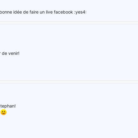
 bonne idée de faire un live facebook :yes4:
r de venir!
Stephan!
s