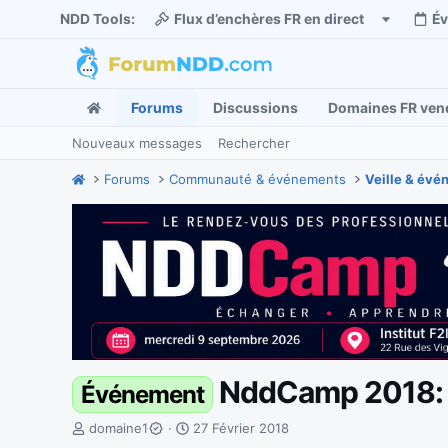
NDD Tools:
Flux d’enchères FR en direct
É
Forums
Discussions
Domaines FR ven
Nouveaux messages
Rechercher
Forums
Communauté & événements
Veille & év
NddCamp 2018: 2
Événement
I
D
domaine1
27 Février 2018
n
a