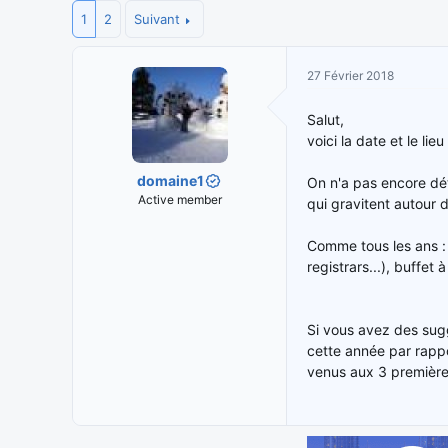
1
i
2
Suivant
t
t
e
i
d
27 Février 2018
a
e
t
d
e
é
Salut,
u
b
voici la date et le l
r
u
d
t
domaine1
On n'a pas encore déte
e
Active member
qui gravitent autour 
l
a
Comme tous les ans : 
d
registrars...), buffet 
i
s
c
Si vous avez des sugg
u
cette année par rappo
s
venus aux 3 premières
s
i
o
n