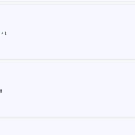
+ !
!!