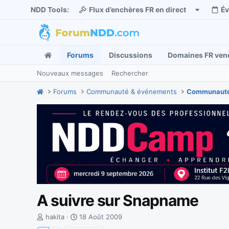
NDD Tools:
Flux d’enchères FR en direct
É
Forums
Discussions
Domaines FR ven
Nouveaux messages
Rechercher
Forums
Communauté & événements
Communauté
A suivre sur Snapname
I
D
hakita
18 Août 2009
n
a