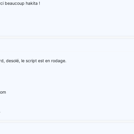
ci beaucoup hakita !
rd, desolé, le script est en rodage.
com
.