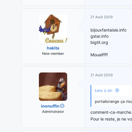
21 Août 2009
bijouxfantaisie.info
gstar.info
bigtit.org
hakita
New member
Mouaiffff
21 Août 2009
kate à dit:
portailorange ça ri
inonuffin
Administrator
comment-ca-marche.
Pour le reste, je ne v