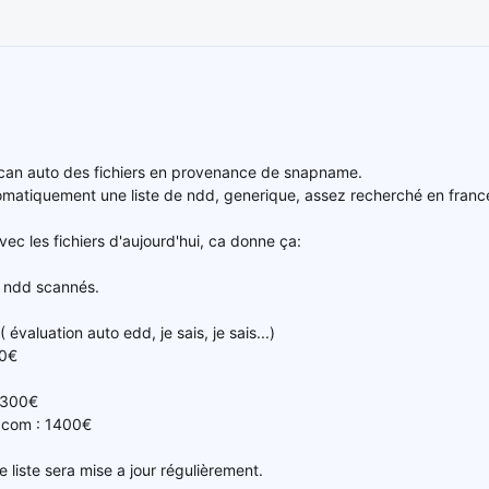
 scan auto des fichiers en provenance de snapname.
tomatiquement une liste de ndd, generique, assez recherché en france,
vec les fichiers d'aujourd'hui, ca donne ça:
 ndd scannés.
valuation auto edd, je sais, je sais...)
00€
4300€
com : 1400€
te liste sera mise a jour régulièrement.