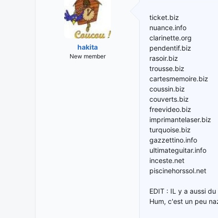
ticket.biz
nuance.info
clarinette.org
hakita
pendentif.biz
New member
rasoir.biz
trousse.biz
cartesmemoire.biz
coussin.biz
couverts.biz
freevideo.biz
imprimantelaser.biz
turquoise.biz
gazzettino.info
ultimateguitar.info
inceste.net
piscinehorssol.net
EDIT : IL y a aussi d
Hum, c'est un peu naze