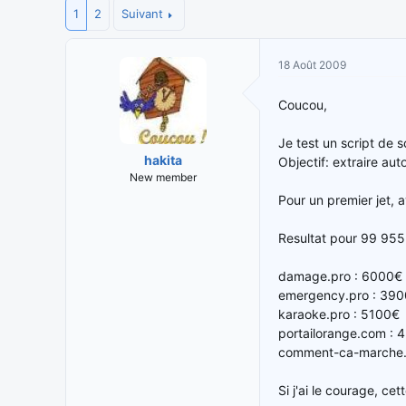
1
i
2
Suivant
t
t
e
i
d
18 Août 2009
a
e
t
d
e
é
Coucou,
u
b
r
u
Je test un script de
d
t
hakita
Objectif: extraire au
e
New member
l
Pour un premier jet, a
a
d
Resultat pour 99 955
i
s
damage.pro : 6000€ ( é
c
emergency.pro : 39
u
karaoke.pro : 5100€
s
portailorange.com : 
s
comment-ca-marche.
i
o
Si j'ai le courage, cet
n