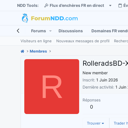
NDD Tools:
Flux d’enchères FR en direct
É
Forums
Discussions
Domaines FR vend
Visiteurs en ligne
Nouveaux messages de profil
Recherc
Membres
RolleradsBD-X
R
New member
Inscrit
1 Juin 2026
Dernière activité
1 Juin
Réponses
0
Trouver
Trader h