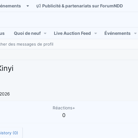
vénements
Publicité & partenariats sur ForumNDD
us
Quoi de neuf
Live Auction Feed
Événements
her des messages de profil
inyi
 2026
Réactions+
0
istory (0)