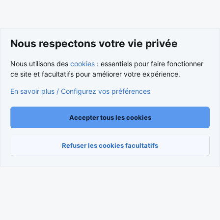
Nous respectons votre vie privée
Nous utilisons des
cookies
: essentiels pour faire fonctionner
ce site et facultatifs pour améliorer votre expérience.
Cookies
Nous contacter
En savoir plus / Configurez vos préférences
Conditions et règlement
Politique de confidentialité
Aide
Accueil
R
S
S
Accepter tous les cookies
®
Community platform by XenForo
© 2010-2026 XenForo Ltd.
Traduction française par
XenForo FR
|
Media embeds via s9e/MediaSites
Refuser les cookies facultatifs