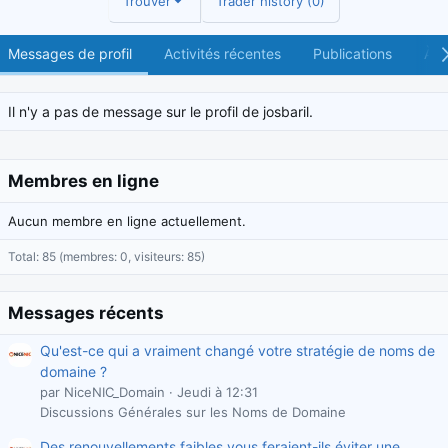
Trouver
Trader history (0)
Messages de profil
Activités récentes
Publications
À p
Il n'y a pas de message sur le profil de josbaril.
Membres en ligne
Aucun membre en ligne actuellement.
Total: 85 (membres: 0, visiteurs: 85)
Messages récents
Qu'est-ce qui a vraiment changé votre stratégie de noms de
domaine ?
par NiceNIC_Domain
Jeudi à 12:31
Discussions Générales sur les Noms de Domaine
Des renouvellements faibles vous feraient-ils éviter une