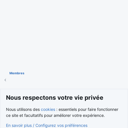
Membres
Cookies
Nous respectons votre vie privée
Nous contacter
Conditions et règlement
Nous utilisons des
cookies
: essentiels pour faire fonctionner
Politique de confidentialité
Aide
Accueil
R
S
ce site et facultatifs pour améliorer votre expérience.
S
®
Community platform by XenForo
© 2010-2026 XenForo Ltd.
En savoir plus / Configurez vos préférences
Traduction française par
XenForo FR
|
Media embeds via s9e/MediaSites