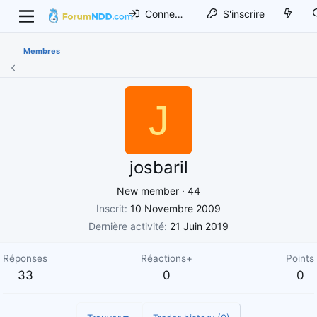
Connexion
S'inscrire
Membres
J
josbaril
New member
·
44
Inscrit
10 Novembre 2009
Dernière activité
21 Juin 2019
Réponses
Réactions+
Points
33
0
0