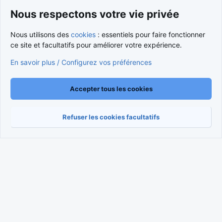
Nous respectons votre vie privée
Cookies
Nous utilisons des
cookies
: essentiels pour faire fonctionner
Nous contacter
Conditions et règlement
ce site et facultatifs pour améliorer votre expérience.
Politique de confidentialité
Aide
Accueil
R
S
En savoir plus / Configurez vos préférences
S
®
Community platform by XenForo
© 2010-2026 XenForo Ltd.
Traduction française par
XenForo FR
|
Media embeds via s9e/MediaSites
Accepter tous les cookies
Refuser les cookies facultatifs