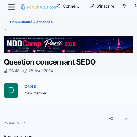
Connexion
S'inscrire
Communauté & échanges
Question concernant SEDO
I
D
DN48
25 Avril 2014
n
a
i
t
DN48
D
t
e
New member
i
d
a
e
t
d
e
é
u
b
#1
25 Avril 2014
r
u
d
t
Bonjour à tous,