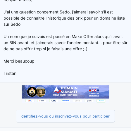
e
l
J'ai une question concernant Sedo, j'aimerai savoir s'il est
a
possible de connaitre l'historique des prix pour un domaine listé
d
sur Sedo.
i
s
c
Un nom que je suivais est passé en Make Offer alors qu'il avait
u
un BIN avant, et j'aimerais savoir l'ancien montant... pour être sûr
s
de ne pas offrir trop si je faisais une offre ;-)
s
i
Merci beaucoup
o
n
Tristan
Identifiez-vous ou inscrivez-vous pour participer.