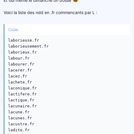
e
l
Voici la liste des ndd en .fr commencants par L :
a
d
i
Code:
s
c
laborieuse.fr

u
laborieusement.fr

s
laborieux.fr

s
labour.fr

i
labourer.fr

o
lacerer.fr

n
lacez.fr

lachete.fr

laconique.fr

lactifere.fr

lactique.fr

lacunaire.fr

lacune.fr

lacunes.fr

lacustre.fr

ladite.fr
