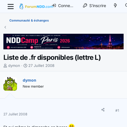
Connexion
S'inscrire
Communauté & échanges
Liste de .fr disponibles (lettre L)
I
D
dymon
27 Juillet 2008
n
a
i
t
dymon
t
e
New member
i
d
a
e
t
d
e
é
u
b
#1
27 Juillet 2008
r
u
d
t
Et oui même le dimanche on bosse